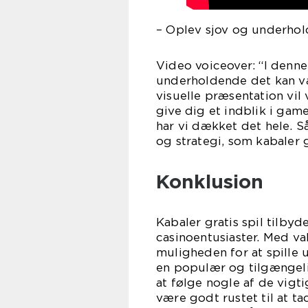
– Oplev sjov og underhol
Video voiceover: “I denne 
underholdende det kan vær
visuelle præsentation vil 
give dig et indblik i game
har vi dækket det hele. S
og strategi, som kabaler g
Konklusion
Kabaler gratis spil tilby
casinoentusiaster. Med va
muligheden for at spille u
en populær og tilgængeli
at følge nogle af de vigti
være godt rustet til at ta