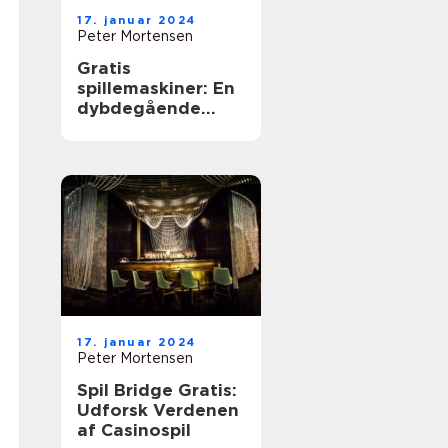
17. januar 2024
Peter Mortensen
Gratis
spillemaskiner: En
dybdegående
guide til
casinoelskere
17. januar 2024
Peter Mortensen
Spil Bridge Gratis:
Udforsk Verdenen
af Casinospil