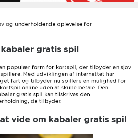
sjov og underholdende oplevelse for
 kabaler gratis spil
n populær form for kortspil, der tilbyder en sjov
spillere. Med udviklingen af internettet har
aget fart og tilbyder nu spillere en mulighed for
kortspil online uden at skulle betale. Den
baler gratis spil kan tilskrives den
holdning, de tilbyder.
at vide om kabaler gratis spil