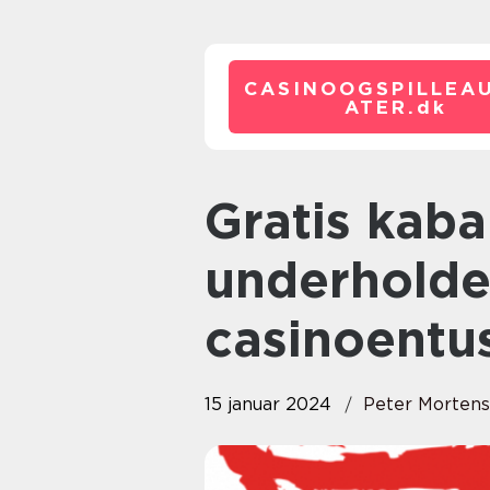
CASINOOGSPILLEA
ATER.
dk
Gratis kabaler spil – en sjov og
underholde
casinoentus
15 januar 2024
Peter Morten