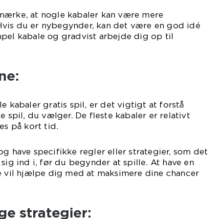
mærke, at nogle kabaler kan være mere
vis du er nybegynder, kan det være en god idé
pel kabale og gradvist arbejde dig op til
ne:
e kabaler gratis spil, er det vigtigt at forstå
e spil, du vælger. De fleste kabaler er relativt
es på kort tid.
og have specifikke regler eller strategier, som det
sig ind i, før du begynder at spille. At have en
ne vil hjælpe dig med at maksimere dine chancer
ige strategier: