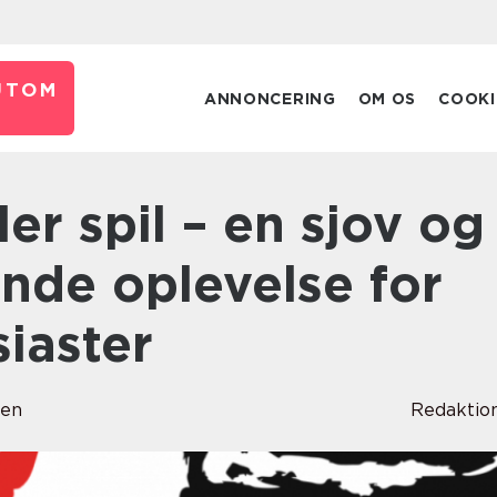
UTOM
ANNONCERING
OM OS
COOKI
nde oplevelse for
iaster
sen
Redaktio