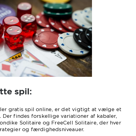
tte spil:
er gratis spil online, er det vigtigt at vælge et
. Der findes forskellige variationer af kabaler,
ondike Solitaire og FreeCell Solitaire, der hver
trategier og færdighedsniveauer.