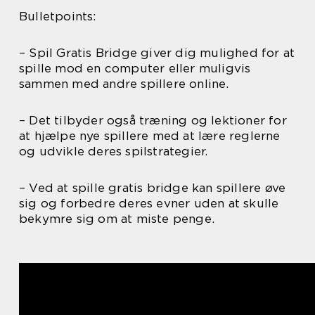
Bulletpoints:
– Spil Gratis Bridge giver dig mulighed for at
spille mod en computer eller muligvis
sammen med andre spillere online.
– Det tilbyder også træning og lektioner for
at hjælpe nye spillere med at lære reglerne
og udvikle deres spilstrategier.
– Ved at spille gratis bridge kan spillere øve
sig og forbedre deres evner uden at skulle
bekymre sig om at miste penge.