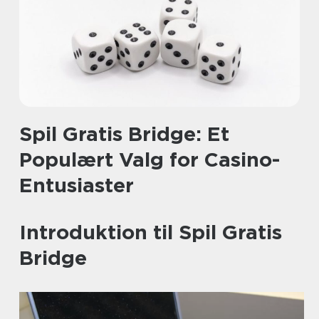
Spil Gratis Bridge: Et
Populært Valg for Casino-
Entusiaster
Introduktion til Spil Gratis
Bridge