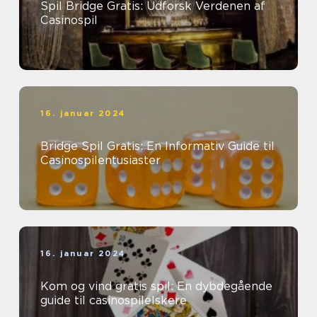
Spil Bridge Gratis: Udforsk Verdenen af
Casinospil
16. januar 2024
Bridge Spil Gratis: En Informativ Guide til
Casinospilentusiaster
16. januar 2024
Kom og vind gratis spil: En dybdegående
guide til casinospilelskere