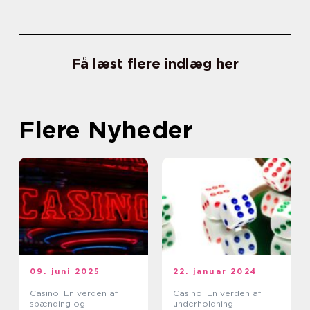
Få læst flere indlæg her
Flere Nyheder
09. juni 2025
22. januar 2024
Casino: En verden af
Casino: En verden af
spænding og
underholdning