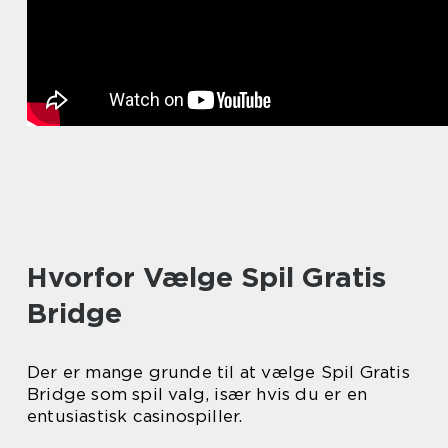
Hvorfor Vælge Spil Gratis
Bridge
Der er mange grunde til at vælge Spil Gratis
Bridge som spil valg, især hvis du er en
entusiastisk casinospiller.