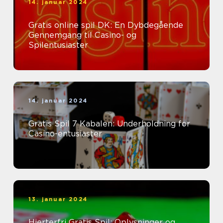
14. januar 2024
Gratis online spil DK: En Dybdegående
Gennemgang til Casino- og
Spilentusiaster
14. januar 2024
Gratis Spil 7 Kabalen: Underholdning for
Casino-entusiaster
13. januar 2024
Hjerterfri Gratis Spil: Oplysninger og