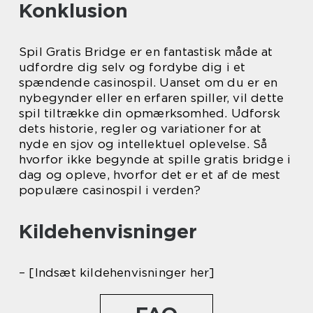
Konklusion
Spil Gratis Bridge er en fantastisk måde at
udfordre dig selv og fordybe dig i et
spændende casinospil. Uanset om du er en
nybegynder eller en erfaren spiller, vil dette
spil tiltrække din opmærksomhed. Udforsk
dets historie, regler og variationer for at
nyde en sjov og intellektuel oplevelse. Så
hvorfor ikke begynde at spille gratis bridge i
dag og opleve, hvorfor det er et af de mest
populære casinospil i verden?
Kildehenvisninger
– [Indsæt kildehenvisninger her]