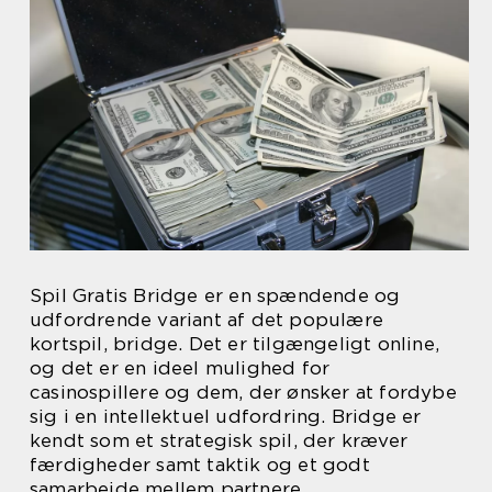
Spil Gratis Bridge er en spændende og
udfordrende variant af det populære
kortspil, bridge. Det er tilgængeligt online,
og det er en ideel mulighed for
casinospillere og dem, der ønsker at fordybe
sig i en intellektuel udfordring. Bridge er
kendt som et strategisk spil, der kræver
færdigheder samt taktik og et godt
samarbejde mellem partnere.