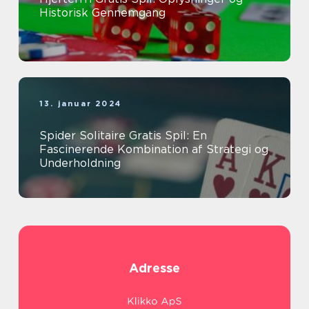
Historisk Gennemgang
13. januar 2024
Spider Solitaire Gratis Spil: En
Fascinerende Kombination af Strategi og
Underholdning
Adresse