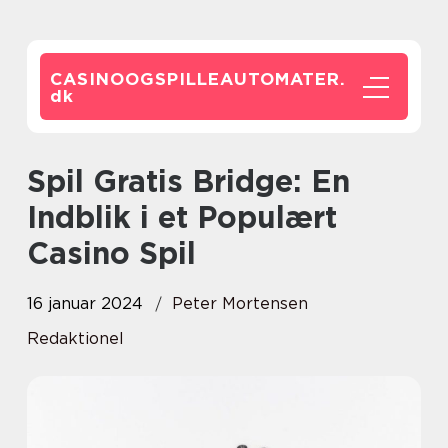
CASINOOGSPILLEAUTOMATER.
dk
Spil Gratis Bridge: En
Indblik i et Populært
Casino Spil
16 januar 2024
Peter Mortensen
Redaktionel