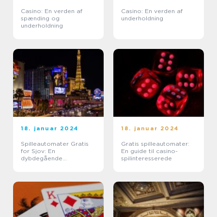
Casino: En verden af
Casino: En verden af
spænding og
underholdning
underholdning
18. januar 2024
18. januar 2024
Spilleautomater Gratis
Gratis spilleautomater:
for Sjov: En
En guide til casino-
dybdegående
spilinteresserede
gennemgang