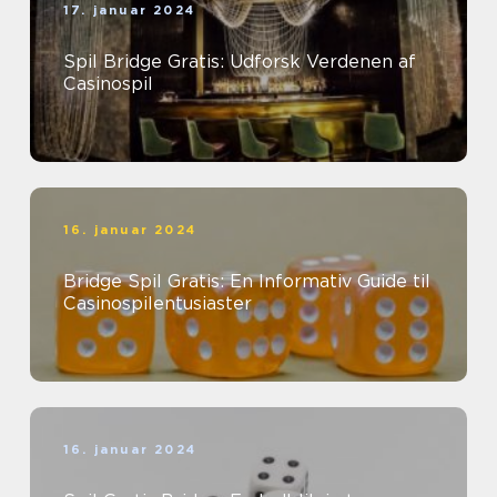
17. januar 2024
Spil Bridge Gratis: Udforsk Verdenen af
Casinospil
16. januar 2024
Bridge Spil Gratis: En Informativ Guide til
Casinospilentusiaster
16. januar 2024