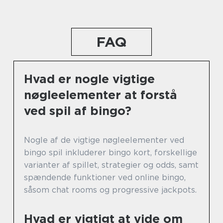
FAQ
Hvad er nogle vigtige
nøgleelementer at forstå
ved spil af bingo?
Nogle af de vigtige nøgleelementer ved
bingo spil inkluderer bingo kort, forskellige
varianter af spillet, strategier og odds, samt
spændende funktioner ved online bingo,
såsom chat rooms og progressive jackpots.
Hvad er vigtigt at vide om