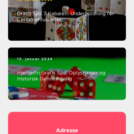
Gratis Spil 7 Kabalen: Underholdning for
Casino-entusiaster
13. januar 2024
Hjerterfri Gratis Spil: Oplysninger og
Historisk Gennemgang
Adresse