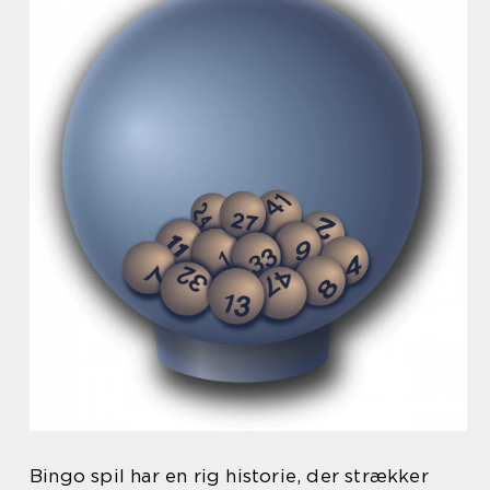
Bingo spil har en rig historie, der strækker