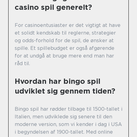
casino spil generelt?
For casinoentusiaster er det vigtigt at have
et solidt kendskab til reglerne, strategier
og odds-forhold for de spil, de ønsker at
spille. Et spillebudget er også afgørende
for at undgå at bruge mere end man har
råd til.
Hvordan har bingo spil
udviklet sig gennem tiden?
Bingo spil har rødder tilbage til 1500-tallet i
Italien, men udviklede sig senere til den
moderne version, som vi kender i dag i USA
i begyndelsen af 1900-tallet. Med online