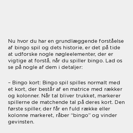
Nu hvor du har en grundlæggende forståelse
af bingo spil og dets historie, er det på tide
at udforske nogle nøgleelementer, der er
vigtige at forstå, når du spiller bingo. Lad os
se på nogle af dem i detaljer:
– Bingo kort: Bingo spil spilles normalt med
et kort, der består af en matrice med rækker
og kolonner. Når tal bliver trukket, markerer
spillerne de matchende tal på deres kort. Den
første spiller, der får en fuld række eller
kolonne markeret, råber “bingo” og vinder
gevinsten.