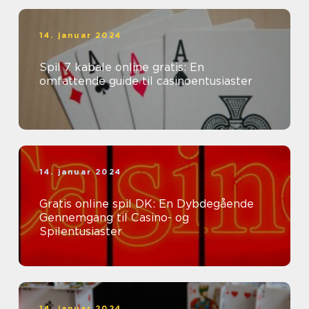
14. januar 2024
Spil 7 kabale online gratis: En
omfattende guide til casinoentusiaster
14. januar 2024
Gratis online spil DK: En Dybdegående
Gennemgang til Casino- og
Spilentusiaster
14. januar 2024