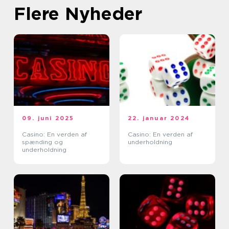
Flere Nyheder
09. juni 2025
22. januar 2024
Casino: En verden af
Casino: En verden af
spænding og
underholdning
underholdning