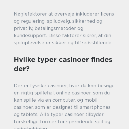
Nøglefaktorer at overveje inkluderer licens
og regulering, spiludvalg, sikkerhed og
privatliv, betalingsmetoder og
kundesupport. Disse faktorer sikrer, at din
spiloplevelse er sikker og tilfredsstillende.
Hvilke typer casinoer findes
der?
Der er fysiske casinoer, hvor du kan besøge
en rigtig spillehal, online casinoer, som du
kan spille via en computer, og mobil
casinoer, som er designet til smartphones
og tablets. Alle typer casinoer tilbyder
forskellige former for spændende spil og
underholdning.