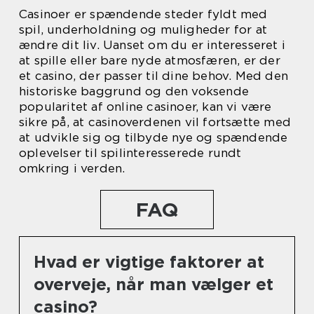
Casinoer er spændende steder fyldt med
spil, underholdning og muligheder for at
ændre dit liv. Uanset om du er interesseret i
at spille eller bare nyde atmosfæren, er der
et casino, der passer til dine behov. Med den
historiske baggrund og den voksende
popularitet af online casinoer, kan vi være
sikre på, at casinoverdenen vil fortsætte med
at udvikle sig og tilbyde nye og spændende
oplevelser til spilinteresserede rundt
omkring i verden.
FAQ
Hvad er vigtige faktorer at
overveje, når man vælger et
casino?