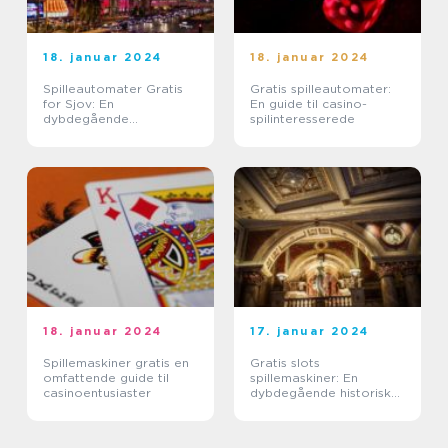
18. januar 2024
18. januar 2024
Spilleautomater Gratis
Gratis spilleautomater:
for Sjov: En
En guide til casino-
dybdegående
spilinteresserede
gennemgang
18. januar 2024
17. januar 2024
Spillemaskiner gratis en
Gratis slots
omfattende guide til
spillemaskiner: En
casinoentusiaster
dybdegående historisk
gennemgang og vigtige
informationer til casino-
elskere