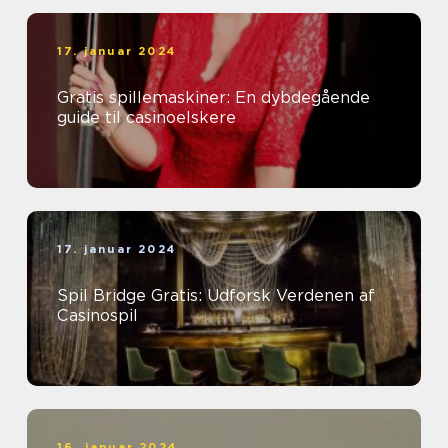
17. januar 2024
Gratis spillemaskiner: En dybdegående
guide til casinoelskere
17. januar 2024
Spil Bridge Gratis: Udforsk Verdenen af
Casinospil
16. januar 2024