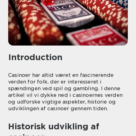
Introduction
Casinoer har altid været en fascinerende
verden for folk, der er interesseret i
spændingen ved spil og gambling. I denne
artikel vil vi dykke ned i casinoernes verden
og udforske vigtige aspekter, historie og
udviklingen af casinoer gennem tiden.
Historisk udvikling af