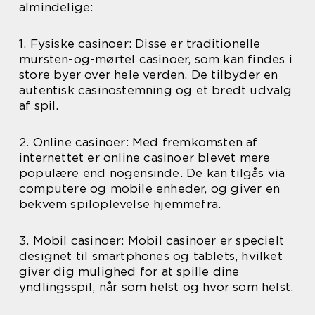
almindelige:
1. Fysiske casinoer: Disse er traditionelle
mursten-og-mørtel casinoer, som kan findes i
store byer over hele verden. De tilbyder en
autentisk casinostemning og et bredt udvalg
af spil.
2. Online casinoer: Med fremkomsten af
internettet er online casinoer blevet mere
populære end nogensinde. De kan tilgås via
computere og mobile enheder, og giver en
bekvem spiloplevelse hjemmefra.
3. Mobil casinoer: Mobil casinoer er specielt
designet til smartphones og tablets, hvilket
giver dig mulighed for at spille dine
yndlingsspil, når som helst og hvor som helst.