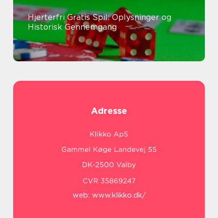
Hjerterfri Gratis Spil: Oplysninger og
Historisk Gennemgang
Adresse
web:
www.klikko.dk/