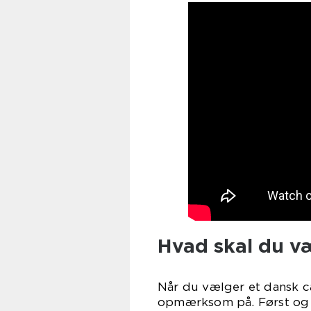
Hvad skal du 
Når du vælger et dansk ca
opmærksom på. Først og f