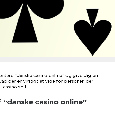
sentere “danske casino online” og give dig en
ad der er vigtigt at vide for personer, der
 casino spil.
 “danske casino online”