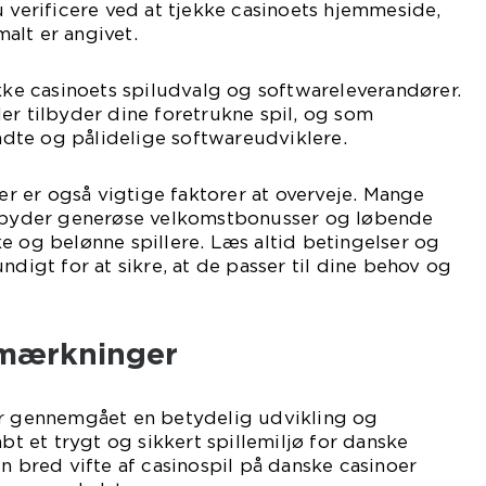
u verificere ved at tjekke casinoets hjemmeside,
alt er angivet.
ekke casinoets spiludvalg og softwareleverandører.
er tilbyder dine foretrukne spil, og som
te og pålidelige softwareudviklere.
 er også vigtige faktorer at overveje. Mange
ilbyder generøse velkomstbonusser og løbende
e og belønne spillere. Læs altid betingelser og
ndigt for at sikre, at de passer til dine behov og
emærkninger
ar gennemgået en betydelig udvikling og
abt et trygt og sikkert spillemiljø for danske
en bred vifte af casinospil på danske casinoer