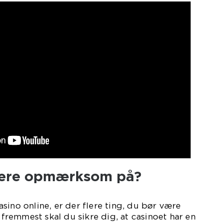
være opmærksom på?
sino online, er der flere ting, du bør være
remmest skal du sikre dig, at casinoet har en