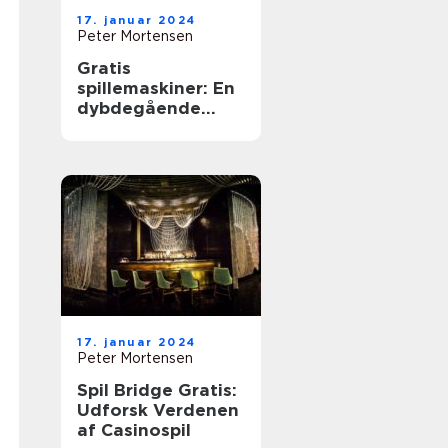
17. januar 2024
Peter Mortensen
Gratis
spillemaskiner: En
dybdegående
guide til
casinoelskere
17. januar 2024
Peter Mortensen
Spil Bridge Gratis:
Udforsk Verdenen
af Casinospil