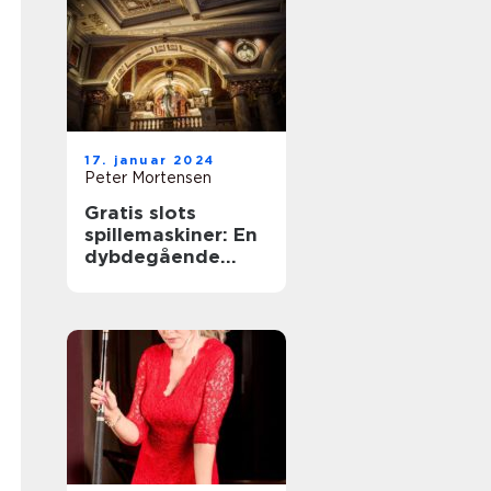
17. januar 2024
Peter Mortensen
Gratis slots
spillemaskiner: En
dybdegående
historisk
gennemgang og
vigtige
informationer til
casino-elskere