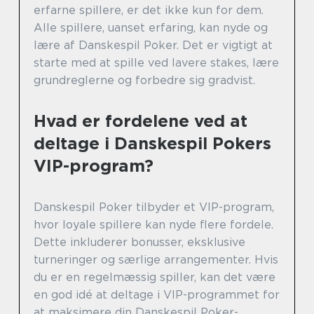
erfarne spillere, er det ikke kun for dem.
Alle spillere, uanset erfaring, kan nyde og
lære af Danskespil Poker. Det er vigtigt at
starte med at spille ved lavere stakes, lære
grundreglerne og forbedre sig gradvist.
Hvad er fordelene ved at
deltage i Danskespil Pokers
VIP-program?
Danskespil Poker tilbyder et VIP-program,
hvor loyale spillere kan nyde flere fordele.
Dette inkluderer bonusser, eksklusive
turneringer og særlige arrangementer. Hvis
du er en regelmæssig spiller, kan det være
en god idé at deltage i VIP-programmet for
at maksimere din Danskespil Poker-