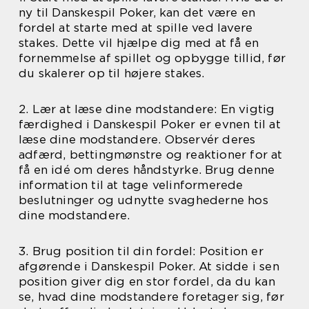
ny til Danskespil Poker, kan det være en
fordel at starte med at spille ved lavere
stakes. Dette vil hjælpe dig med at få en
fornemmelse af spillet og opbygge tillid, før
du skalerer op til højere stakes.
2. Lær at læse dine modstandere: En vigtig
færdighed i Danskespil Poker er evnen til at
læse dine modstandere. Observér deres
adfærd, bettingmønstre og reaktioner for at
få en idé om deres håndstyrke. Brug denne
information til at tage velinformerede
beslutninger og udnytte svaghederne hos
dine modstandere.
3. Brug position til din fordel: Position er
afgørende i Danskespil Poker. At sidde i sen
position giver dig en stor fordel, da du kan
se, hvad dine modstandere foretager sig, før