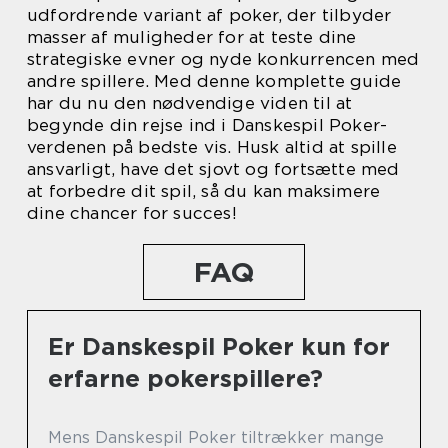
udfordrende variant af poker, der tilbyder
masser af muligheder for at teste dine
strategiske evner og nyde konkurrencen med
andre spillere. Med denne komplette guide
har du nu den nødvendige viden til at
begynde din rejse ind i Danskespil Poker-
verdenen på bedste vis. Husk altid at spille
ansvarligt, have det sjovt og fortsætte med
at forbedre dit spil, så du kan maksimere
dine chancer for succes!
FAQ
Er Danskespil Poker kun for
erfarne pokerspillere?
Mens Danskespil Poker tiltrækker mange