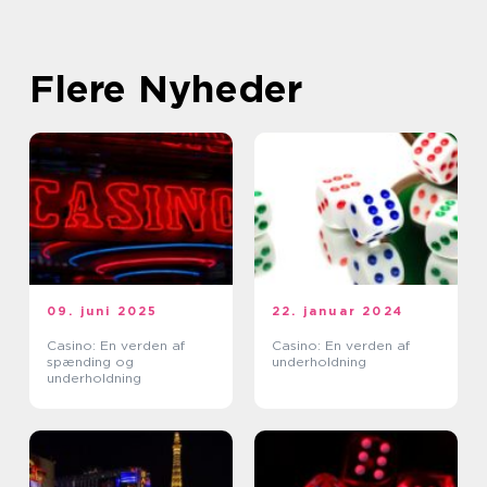
Flere Nyheder
09. juni 2025
22. januar 2024
Casino: En verden af
Casino: En verden af
spænding og
underholdning
underholdning