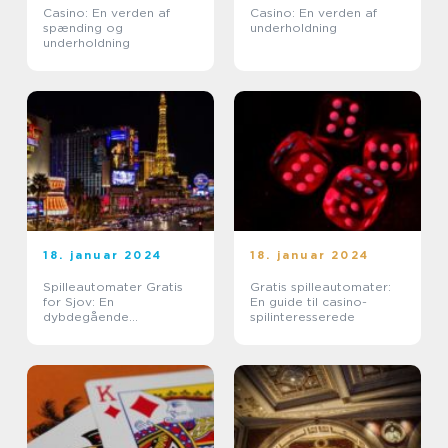
Casino: En verden af
Casino: En verden af
spænding og
underholdning
underholdning
18. januar 2024
18. januar 2024
Spilleautomater Gratis
Gratis spilleautomater:
for Sjov: En
En guide til casino-
dybdegående
spilinteresserede
gennemgang