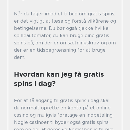
Når du tager imod et tilbud om gratis spins,
er det vigtigt at læse og forstå vilkårene og
betingelserne. Du bør også tjekke hvilke
spilleautomater, du kan bruge dine gratis
spins på, om der er omsætningskrav, og om
der er en tidsbegrænsning for at bruge
dem.
Hvordan kan jeg få gratis
spins i dag?
For at få adgang til gratis spins i dag skal
du normalt oprette en konto på et online
casino og muligvis foretage en indbetaling.
Nogle casinoer tilbyder også gratis spins
som en del af deres velkomstbonus til nye