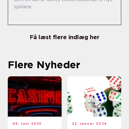
spillere.
Få læst flere indlæg her
Flere Nyheder
09. juni 2025
22. januar 2024