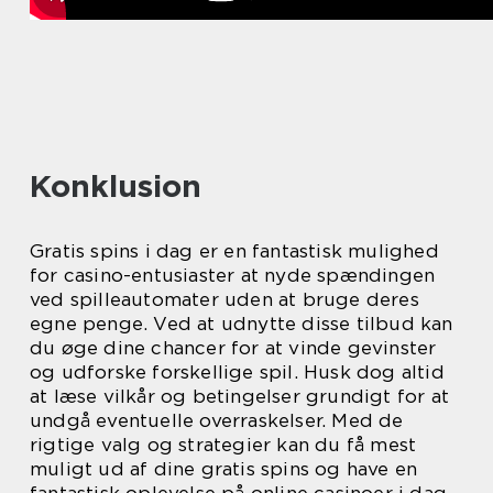
Konklusion
Gratis spins i dag er en fantastisk mulighed
for casino-entusiaster at nyde spændingen
ved spilleautomater uden at bruge deres
egne penge. Ved at udnytte disse tilbud kan
du øge dine chancer for at vinde gevinster
og udforske forskellige spil. Husk dog altid
at læse vilkår og betingelser grundigt for at
undgå eventuelle overraskelser. Med de
rigtige valg og strategier kan du få mest
muligt ud af dine gratis spins og have en