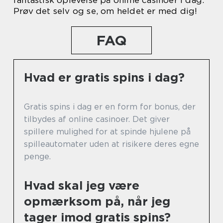
fantastisk oplevelse på online casinoer i dag.
Prøv det selv og se, om heldet er med dig!
FAQ
Hvad er gratis spins i dag?
Gratis spins i dag er en form for bonus, der
tilbydes af online casinoer. Det giver
spillere mulighed for at spinde hjulene på
spilleautomater uden at risikere deres egne
penge.
Hvad skal jeg være
opmærksom på, når jeg
tager imod gratis spins?