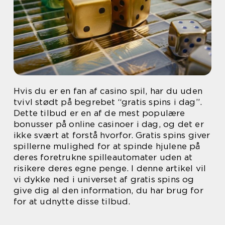
Hvis du er en fan af casino spil, har du uden
tvivl stødt på begrebet “gratis spins i dag”.
Dette tilbud er en af de mest populære
bonusser på online casinoer i dag, og det er
ikke svært at forstå hvorfor. Gratis spins giver
spillerne mulighed for at spinde hjulene på
deres foretrukne spilleautomater uden at
risikere deres egne penge. I denne artikel vil
vi dykke ned i universet af gratis spins og
give dig al den information, du har brug for
for at udnytte disse tilbud.