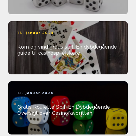
16. januar 2024
Kom og vind gratis spil: En dybdegående
guide til casinospilelskere
15. januar 2024
Gratis Roulette Spil: En Dybdegående
Oversigt over Casinofavoritten