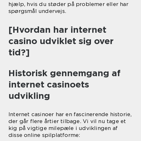
hjælp, hvis du støder på problemer eller har
spørgsmål undervejs.
[Hvordan har internet
casino udviklet sig over
tid?]
Historisk gennemgang af
internet casinoets
udvikling
Internet casinoer har en fascinerende historie,
der går flere årtier tilbage. Vi vil nu tage et
kig på vigtige milepæle i udviklingen af
disse online spilplatforme: