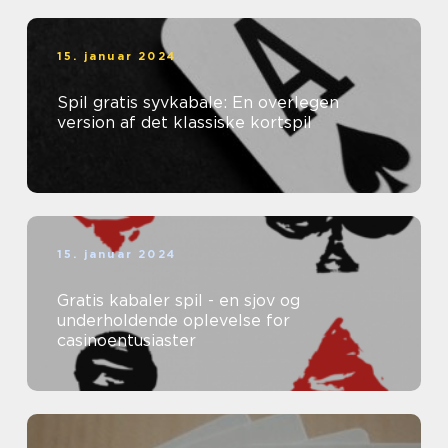
15. januar 2024
Spil gratis syvkabale: En overlegen
version af det klassiske kortspil
15. januar 2024
Gratis kabaler spil - en sjov og
underholdende oplevelse for
casinoentusiaster