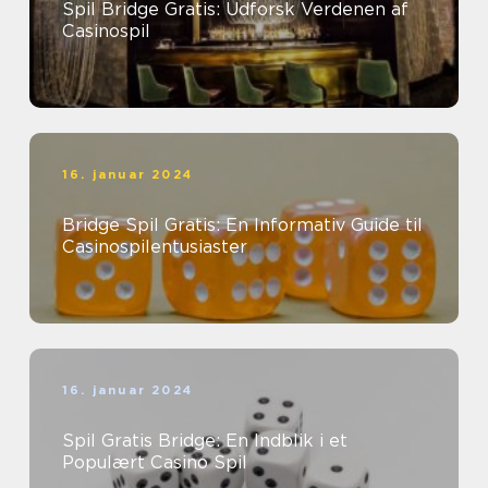
Spil Bridge Gratis: Udforsk Verdenen af
Casinospil
16. januar 2024
Bridge Spil Gratis: En Informativ Guide til
Casinospilentusiaster
16. januar 2024
Spil Gratis Bridge: En Indblik i et
Populært Casino Spil