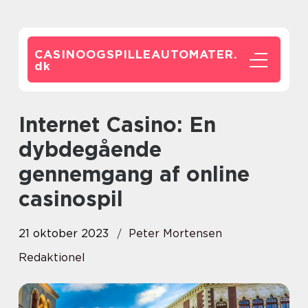
CASINOOGSPILLEAUTOMATER.
dk
Internet Casino: En
dybdegående
gennemgang af online
casinospil
21 oktober 2023
Peter Mortensen
Redaktionel