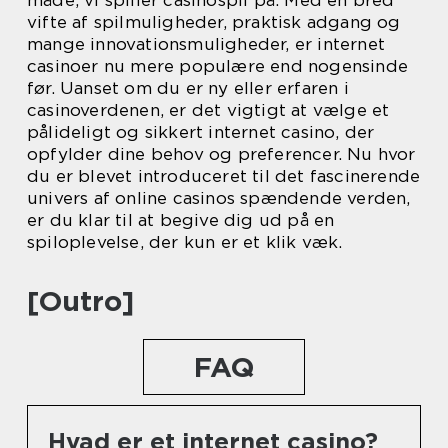
vifte af spilmuligheder, praktisk adgang og
mange innovationsmuligheder, er internet
casinoer nu mere populære end nogensinde
før. Uanset om du er ny eller erfaren i
casinoverdenen, er det vigtigt at vælge et
pålideligt og sikkert internet casino, der
opfylder dine behov og preferencer. Nu hvor
du er blevet introduceret til det fascinerende
univers af online casinos spændende verden,
er du klar til at begive dig ud på en
spiloplevelse, der kun er et klik væk.
[Outro]
FAQ
Hvad er et internet casino?