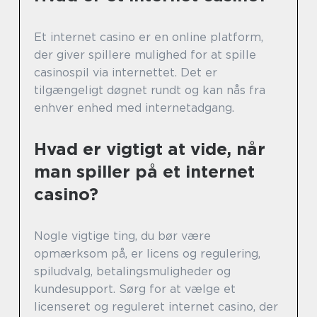
Et internet casino er en online platform,
der giver spillere mulighed for at spille
casinospil via internettet. Det er
tilgængeligt døgnet rundt og kan nås fra
enhver enhed med internetadgang.
Hvad er vigtigt at vide, når
man spiller på et internet
casino?
Nogle vigtige ting, du bør være
opmærksom på, er licens og regulering,
spiludvalg, betalingsmuligheder og
kundesupport. Sørg for at vælge et
licenseret og reguleret internet casino, der