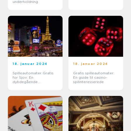
underholdning
18. januar 2024
18. januar 2024
Spilleautomater Gratis
Gratis spilleautomater:
for Sjov: En
En guide til casino-
dybdegående
spilinteresserede
gennemgang