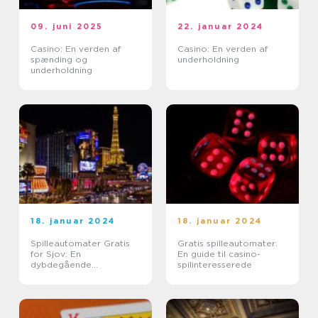
09. juni 2025
22. januar 2024
Casino: En verden af
Casino: En verden af
spænding og
underholdning
underholdning
18. januar 2024
18. januar 2024
Spilleautomater Gratis
Gratis spilleautomater:
for Sjov: En
En guide til casino-
dybdegående
spilinteresserede
gennemgang