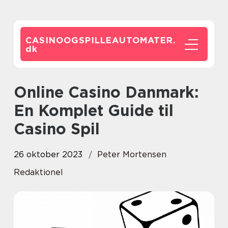
CASINOOGSPILLEAUTOMATER.
dk
Online Casino Danmark:
En Komplet Guide til
Casino Spil
26 oktober 2023
Peter Mortensen
Redaktionel