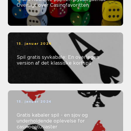
Oversigt over Casinofavoritten
15. januar 2024
Spil gratis syvkabale: En overlegen
version af det klassiske kortspil
15. januar 2024
Gratis kabaler spil - en sjov og
underholdende oplevelse for
casinoentusiaster