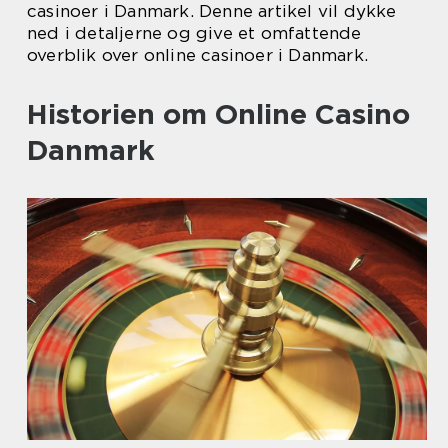
casinoer i Danmark. Denne artikel vil dykke
ned i detaljerne og give et omfattende
overblik over online casinoer i Danmark.
Historien om Online Casino
Danmark