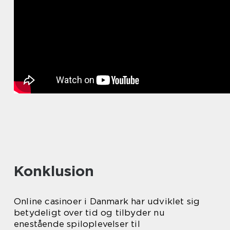
Konklusion
Online casinoer i Danmark har udviklet sig
betydeligt over tid og tilbyder nu
enestående spiloplevelser til