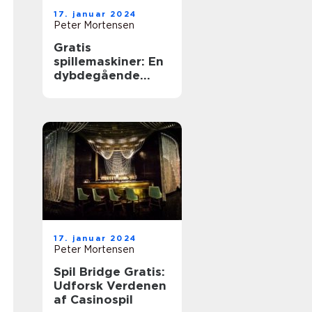
17. januar 2024
Peter Mortensen
Gratis
spillemaskiner: En
dybdegående
guide til
casinoelskere
17. januar 2024
Peter Mortensen
Spil Bridge Gratis:
Udforsk Verdenen
af Casinospil