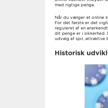
med rigtige penge.
Når du vælger et online ka
For det første er det vigti
reguleret af en anerkendt 
dit penge er i sikkerhed.
udvalg af spil, attraktiv
Historisk udvikl