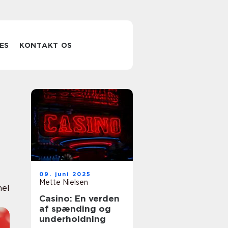
ES
KONTAKT OS
09. juni 2025
Mette Nielsen
nel
Casino: En verden
af spænding og
underholdning