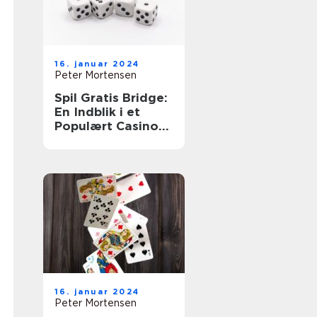
16. januar 2024
Peter Mortensen
Spil Gratis Bridge:
En Indblik i et
Populært Casino
Spil
16. januar 2024
Peter Mortensen