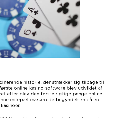
cinerende historie, der strækker sig tilbage til
første online kasino-software blev udviklet af
et efter blev den første rigtige penge online
Denne milepæl markerede begyndelsen på en
 kasinoer.