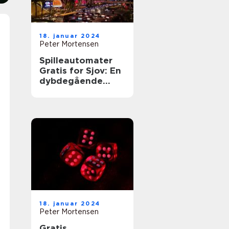
18. januar 2024
Peter Mortensen
Spilleautomater
Gratis for Sjov: En
dybdegående
gennemgang
18. januar 2024
Peter Mortensen
Gratis