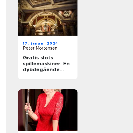
17. januar 2024
Peter Mortensen
Gratis slots
spillemaskiner: En
dybdegående
historisk
gennemgang og
vigtige
informationer til
casino-elskere