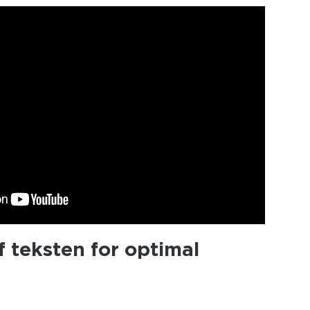
f teksten for optimal