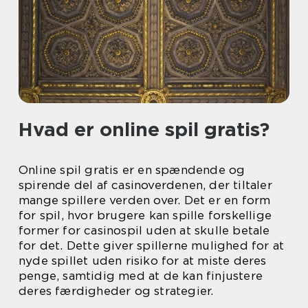
Hvad er online spil gratis?
Online spil gratis er en spændende og
spirende del af casinoverdenen, der tiltaler
mange spillere verden over. Det er en form
for spil, hvor brugere kan spille forskellige
former for casinospil uden at skulle betale
for det. Dette giver spillerne mulighed for at
nyde spillet uden risiko for at miste deres
penge, samtidig med at de kan finjustere
deres færdigheder og strategier.