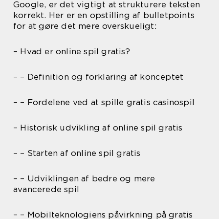
Google, er det vigtigt at strukturere teksten
korrekt. Her er en opstilling af bulletpoints
for at gøre det mere overskueligt:
– Hvad er online spil gratis?
– – Definition og forklaring af konceptet
– – Fordelene ved at spille gratis casinospil
– Historisk udvikling af online spil gratis
– – Starten af online spil gratis
– – Udviklingen af bedre og mere
avancerede spil
– – Mobilteknologiens påvirkning på gratis