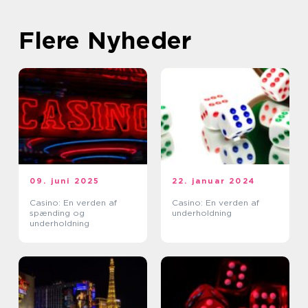
Flere Nyheder
09. juni 2025
22. januar 2024
Casino: En verden af
Casino: En verden af
spænding og
underholdning
underholdning