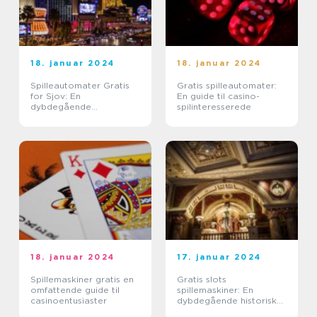
18. januar 2024
18. januar 2024
Spilleautomater Gratis
Gratis spilleautomater:
for Sjov: En
En guide til casino-
dybdegående
spilinteresserede
gennemgang
18. januar 2024
17. januar 2024
Spillemaskiner gratis en
Gratis slots
omfattende guide til
spillemaskiner: En
casinoentusiaster
dybdegående historisk
gennemgang og vigtige