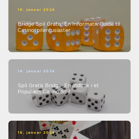
16. januar 2024
Bridge Spil Gratis: En Informativ Guide til
Casinospilentusiaster
16. januar 2024
Spil Gratis Bridge: En Indblik i et
Populært Casino Spil
16. januar 2024