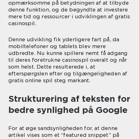
opmærksomme på betydningen af at tilbyde
denne funktion, og de begyndte at investere
mere tid og ressourcer i udviklingen af gratis
casinospil.
Denne udvikling fik yderligere fart på, da
mobiltelefoner og tablets blev mere
udbredte. Nu kunne spillere nemt få adgang
til deres foretrukne casinospil overalt og når
som helst. Dette resulterede i, at
efterspørgslen efter og tilgængeligheden af
gratis online spil steg markant.
Strukturering af teksten for
bedre synlighed på Google
For at øge sandsynligheden for, at denne
artikel vises som et “featured snippet” på