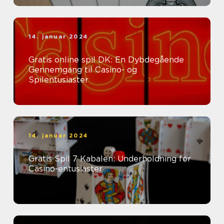
14. januar 2024
Gratis online spil DK: En Dybdegående
Gennemgang til Casino- og
Spilentusiaster
14. januar 2024
Gratis Spil 7 Kabalen: Underholdning for
Casino-entusiaster