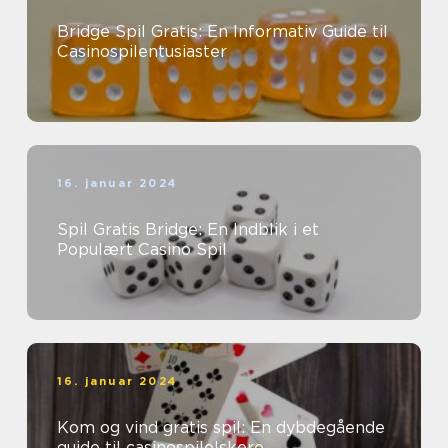
Bridge Spil Gratis: En Informativ Guide til
Casinospilentusiaster
16. januar 2024
Spil Gratis Bridge: En Indblik i et
Populært Casino Spil
16. januar 2024
Kom og vind gratis spil: En dybdegående
guide til casinospilelskere