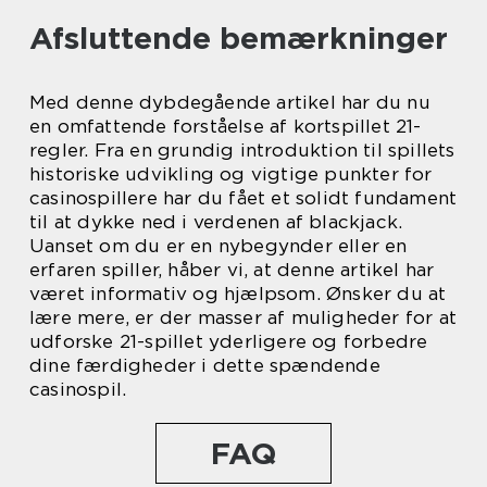
Afsluttende bemærkninger
Med denne dybdegående artikel har du nu
en omfattende forståelse af kortspillet 21-
regler. Fra en grundig introduktion til spillets
historiske udvikling og vigtige punkter for
casinospillere har du fået et solidt fundament
til at dykke ned i verdenen af blackjack.
Uanset om du er en nybegynder eller en
erfaren spiller, håber vi, at denne artikel har
været informativ og hjælpsom. Ønsker du at
lære mere, er der masser af muligheder for at
udforske 21-spillet yderligere og forbedre
dine færdigheder i dette spændende
casinospil.
FAQ