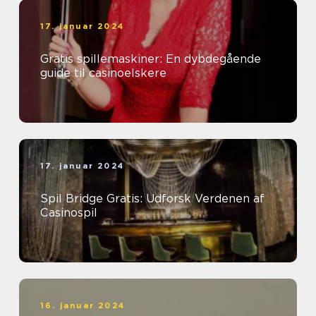
17. januar 2024
Gratis spillemaskiner: En dybdegående
guide til casinoelskere
17. januar 2024
Spil Bridge Gratis: Udforsk Verdenen af
Casinospil
16. januar 2024