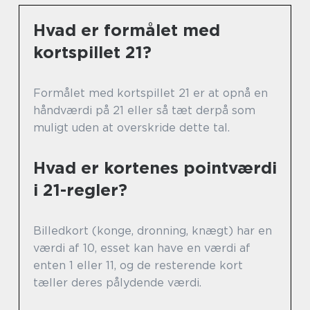
Hvad er formålet med
kortspillet 21?
Formålet med kortspillet 21 er at opnå en
håndværdi på 21 eller så tæt derpå som
muligt uden at overskride dette tal.
Hvad er kortenes pointværdi
i 21-regler?
Billedkort (konge, dronning, knægt) har en
værdi af 10, esset kan have en værdi af
enten 1 eller 11, og de resterende kort
tæller deres pålydende værdi.