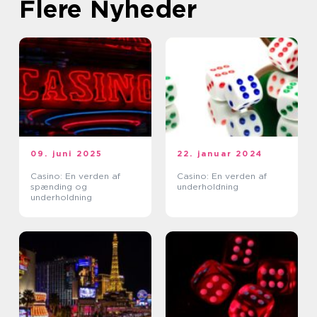
Flere Nyheder
09. juni 2025
22. januar 2024
Casino: En verden af
Casino: En verden af
spænding og
underholdning
underholdning