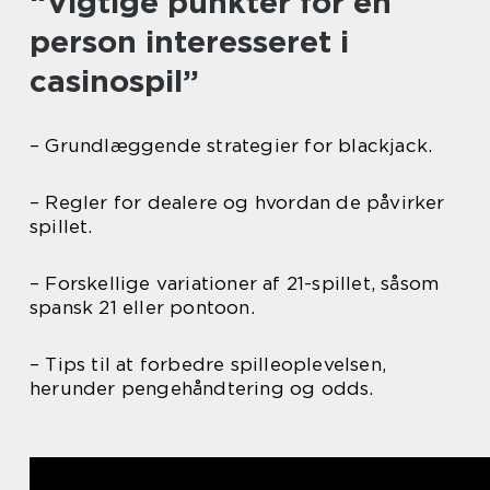
“Vigtige punkter for en
person interesseret i
casinospil”
– Grundlæggende strategier for blackjack.
– Regler for dealere og hvordan de påvirker
spillet.
– Forskellige variationer af 21-spillet, såsom
spansk 21 eller pontoon.
– Tips til at forbedre spilleoplevelsen,
herunder pengehåndtering og odds.